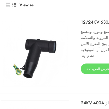
View as
فصل 12 / 24KV 630A من Comewill، وهو مصنع ومورد ومصنع
المرونة والسلامة
تيح التفرع الآمن
زل أو الموثوقية
التشغيلية.
رض المزيد >>
24KV