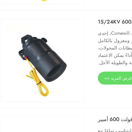
تم إنتاج هذا الغطاء الواقي المعزول 15/24KV 600A من قبل شركة Comewill، إحدى
 ومعزول بالكامل
واسع لبطانات المحولات،
اءً يمكن الاعتماد
 والطويلة الأجل.
رض المزيد >>
تصميم أنبوب البطانة الممتد 15/24KV 600A الخاص بمصنع Comewill ليتناسب تمامًا مع