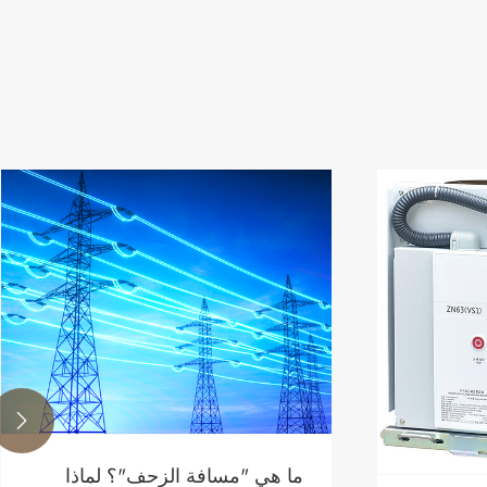

ما هي "مسافة الزحف"؟ لماذا