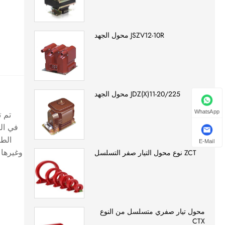
JSZV12-10R محول الجهد
JDZ(X)11-20/225 محول الجهد
WhatsApp
في ال
الطا
E-Mail
وغيرها 
ZCT نوع محول التيار صفر التسلسل
محول تيار صفري متسلسل من النوع
CTX