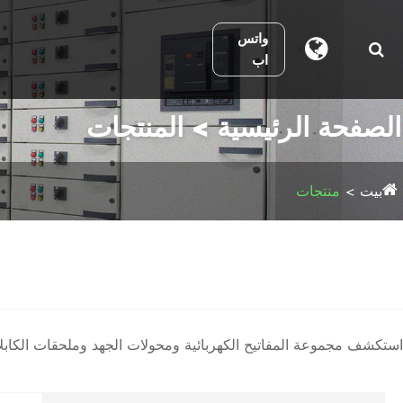
واتس
اب
الصفحة الرئيسية > المنتجات
بيت
منتجات
استكشف مجموعة المفاتيح الكهربائية ومحولات الجهد وملحقات الكابلات وما إلى ذلك من شركة Comewill. أسعار المصنع مباشرة و