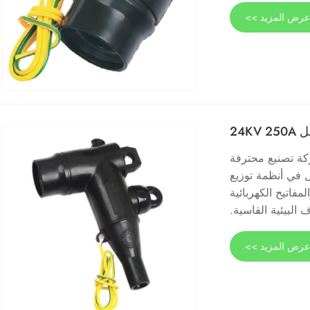
رض المزيد >>
24K
Loadbreak 24 من Comewill، وهي شركة تصنيع محترفة
 في أنظمة توزيع
مفاتيح الكهربائية
البيئية القاسية.
رض المزيد >>