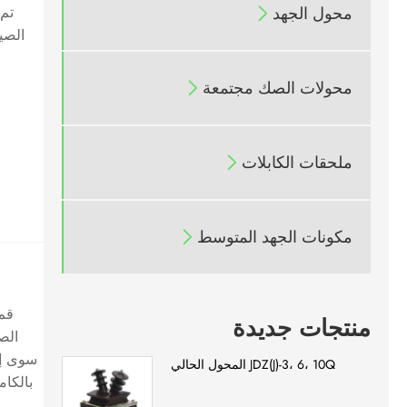
محول الجهد

الصي
محولات الصك مجتمعة

ملحقات الكابلات

مكونات الجهد المتوسط

منتجات جديدة
سوى إق
JDZ(J)-3، 6، 10Q المحول الحالي
بالكام