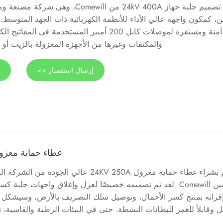
تم تصميم جلبة جهاز 24kV 400A من Comewill، 
ن، كمكون واجهة عالي الأداء للأنظمة الكهربائية ذات الجهد المتوسط.
آمنة ومستقرة لموصلات كابل 200 أمبير المستخدمة في الم
والمكثفات وغيرها من الأجهزة المعزولة بالزيت أو 
إرسال استفسار >>
ع
غطاء حماية معزول V 250A
قم بشراء غطاء حماية معزول 24KV 250A عالي الجودة
الصين Comewill. لقد تم تصميمه خصيصًا لعزل وإغلاق واجهات جلبة
رانه بمنتج كسر الأحمال، وتوصيل سلك التصريف بالأرض، وسيشكل غطاء
ل وقابلاً للغمر للبطانات النشطة. حتى في البيئات الرطبة والقاسية، 