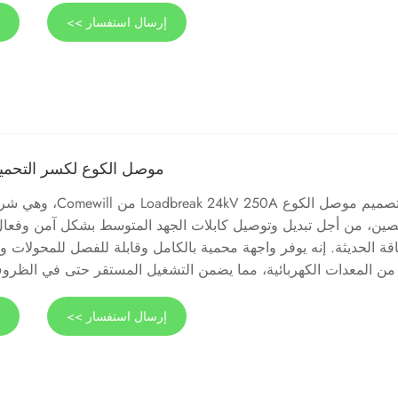
إرسال استفسار >>
ع
موصل الكوع لكسر التحميل V 250A
تم تصميم موصل الكوع kV 250A
صين، من أجل تبديل وتوصيل كابلات الجهد المتوسط ​​بشكل آمن وفعال
قة الحديثة. إنه يوفر واجهة محمية بالكامل وقابلة للفصل للمحولات وال
من المعدات الكهربائية، مما يضمن التشغيل المستقر حتى في الظروف 
إرسال استفسار >>
ع