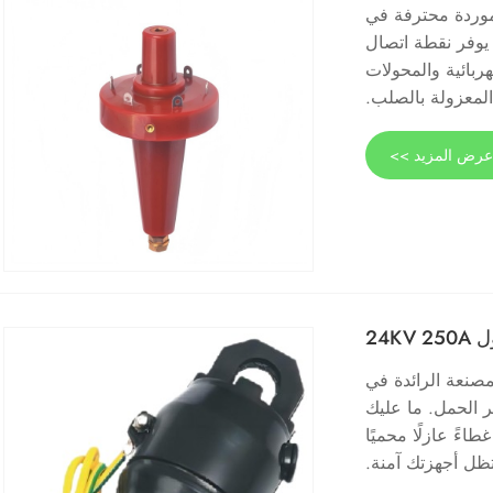
وهي شركة مصنعة وموردة محترفة في
 يوفر نقطة اتصال
فاتيح الكهربائية والمحولات
المعزولة بالصلب.
رض المزيد >>
24K
 من الشركة المصنعة الرائدة في
 كسر الحمل. ما عليك
ً عازلًا محميًا
تظل أجهزتك آمنة.