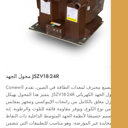
JSZV18-24R محول الجهد
كمصنع محترف لمعدات الطاقة في الصين، تقدم Comewill
محول الجهد الكهربائي JSZV18-24R. يتميز هذا المحول بهيكل
ل مغلق بالكامل من راتنجات الإيبوكسي ومجهز بمقابس
من نوع الكوع، ويوفر مقاومة فائقة للتلوث والرطوبة. إنه
مم خصيصًا لأنظمة الجهد المتوسط ​​الداخلية ذات النقاط
محايدة غير المؤرضة، وهو مناسب للتطبيقات التي تتضمن