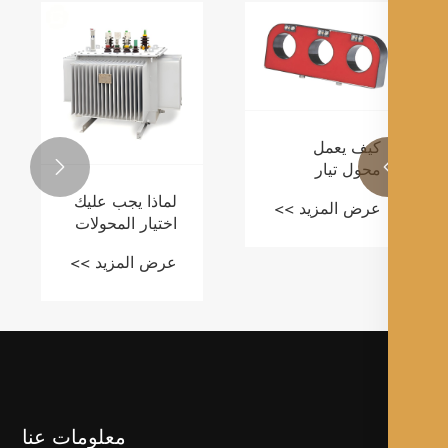
كيف يعمل
محول تيار

الخزانة القابل
لماذا يجب عليك
عرض المزيد >>
للنفخ LSY على
اختيار المحولات
تحسين سلامة
المغمورة بالزيت
ودقة نظام
عرض المزيد >>
من سلسلة SBH
الطاقة
لتلبية احتياجاتك
من الطاقة
معلومات عنا