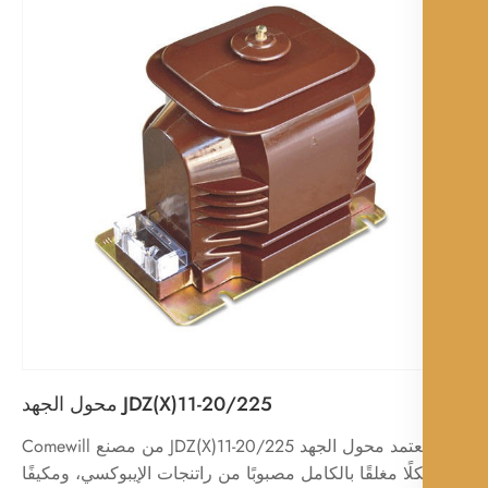
JDZ(X)11-20/225 محول الجهد
يعتمد محول الجهد JDZ(X)11-20/225 من مصنع Comewill
لًا مغلقًا بالكامل مصبوبًا من راتنجات الإيبوكسي، ومكيفًا