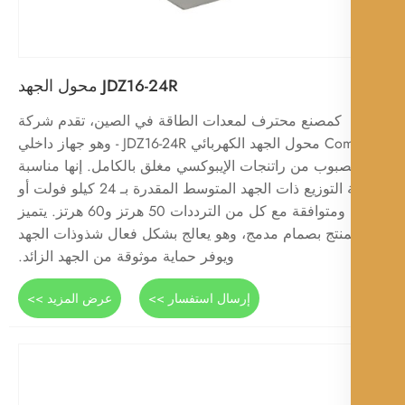
JDZ16-24R محول الجهد
كمصنع محترف لمعدات الطاقة في الصين، تقدم شركة
Comewill محول الجهد الكهربائي JDZ16-24R - وهو جهاز داخلي
بوب من راتنجات الإيبوكسي مغلق بالكامل. إنها مناسبة
لأنظمة التوزيع ذات الجهد المتوسط ​​المقدرة بـ 24 كيلو فولت أو
أقل، ومتوافقة مع كل من الترددات 50 هرتز و60 هرتز. يتميز
لمنتج بصمام مدمج، وهو يعالج بشكل فعال شذوذات الجهد
ويوفر حماية موثوقة من الجهد الزائد.
إرسال استفسار >>
عرض المزيد >>