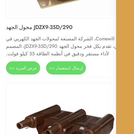
JDZX9-35D/290 محول الجهد
شركة Comewill، الشركة المصنعة لمحولات الجهد الكهربي في
الصين، تقدم بكل فخر محول الجهد JDZX9-35D/290، المصمم
لأداء مستقر ودقيق في أنظمة الطاقة 35 كيلو فولت.
إرسال استفسار >>
عرض المزيد >>