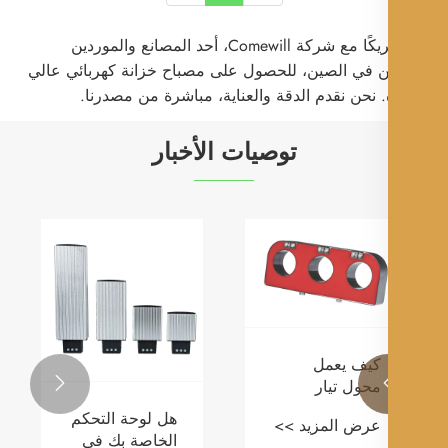
كن شريكًا مع شركة Comewill، أحد المصانع والموردين
ين في الصين، للحصول على مصباح خزانة كهربائي عالي
. نحن نقدم الدقة والعناية، مباشرة من مصدرنا.
توصيات الأخبار
ما هي تقنية
لماذا أصبح قاطع
ما هي
قواطع الدائرة
الدائرة الكهربائية
الزحف
الكهربائية التي
عالي الجهد
تعتبر
عرض المزيد >>
عرض المزيد >>
عرض ا
توفر موثوقية
المثبت على
الكهرب
أفضل وتأثيرًا
الجانب ضروريًا
بالغ ا

بيئيًا أقل؟
لأنظمة توزيع
الطاقة الحديثة