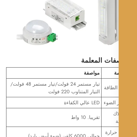
فات المعلمة
مة
مواصفة
تيار مستمر 24 فولت/تيار مستمر 48 فولت/
الطاقة
التيار المتناوب 220 فولت
الضوء
LED عالي الكفاءة
اك
تقريبا. 10 واط
ة
حرارة
حوالي 6000 كلفن (ضوء أبيض بارد)