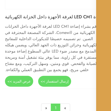
لخزانة الكهربائية
قم بشراء إضاءة LED CM1 لغرفة الأجهزة داخل الخزانات
الكهربائية من Comewill، الشركة المصنعة المحترفة في
الصين. تم تصميمه خصيصًا للديكورات الداخلية للمفاتيح
لكهربائية وخزائن التوزيع ذات الجهد العالي، ويضمن هيكله
المدمج مع مصدر ضوء LED عالي السطوع إضاءة موحدة
ستقرة في كل زاوية، مما يوفر بيئة تشغيل آمنة ومريحة
لصيانة والفحص. قوي ومتين، وسهل التركيب، ومع مفتاح
خلفي مريح، فهو يجمع بين التطبيق العملي والكفاءة.
إرسال استفسار >>
عرض المزيد >>
«
1
»