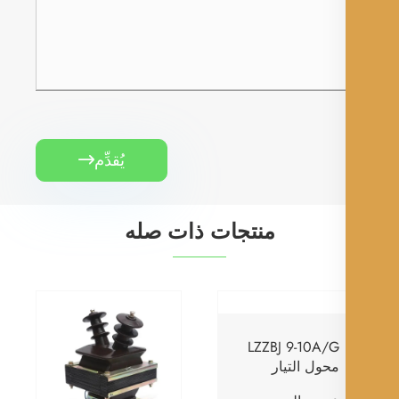
يُقدِّم

منتجات ذات صله