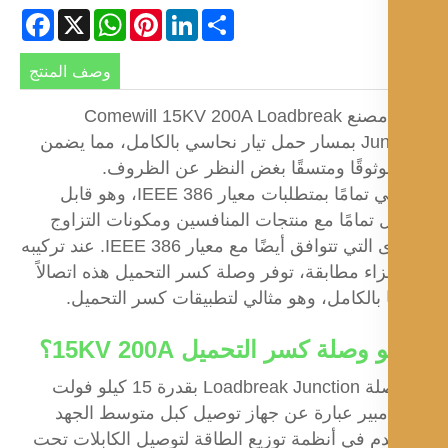
Facebook
WhatsApp
X
Pinterest
LinkedIn
Share
وصف المنتج
يتميز مصنع Comewill 15KV 200A Loadbreak
Junction بمسار حمل تيار نحاسي بالكامل، مما يضمن
موثوقًا ومتسقًا بغض النظر عن الظروف.
إنه يفي تمامًا بمتطلبات معيار IEEE 386، وهو قابل
ل تمامًا مع منتجات المنافسين ومكونات التزاوج
الأخرى التي تتوافق أيضًا مع معيار IEEE 386. عند تركيبه
اء مطابقة، توفر وصلة كسر التحميل هذه اتصالاً
 بالكامل، وهو مثالي لتطبيقات كسر التحميل.
وصلة كسر التحميل 15KV 200A؟
إن وصلة Loadbreak Junction بقدرة 15 كيلو فولت
2 أمبير عبارة عن جهاز توصيل كبل متوسط ​​الجهد
م في أنظمة توزيع الطاقة لتوصيل الكابلات تحت