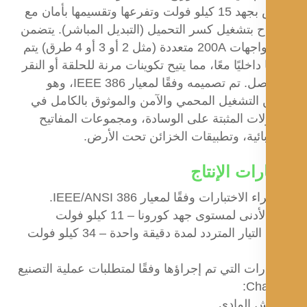
الأرض بجهد 15 كيلو فولت وتفرعها وتقسيمها بأمان مع
 بتشغيل كسر التحميل (التبديل المباشر). يتضمن
عادةً واجهات 200A متعددة (مثل 2 أو 3 أو 4 طرق) يتم
داخليًا معًا، مما يتيح تكوينات مرنة للحلقة أو النقر
أو الوصل. تم تصميمه وفقًا لمعيار IEEE 386، وهو
التشغيل المحمي والآمن والموثوق بالكامل في
ات المثبتة على الوسادة، ومجموعات المفاتيح
ائية، وتطبيقات الخزائن تحت الأرض.
رات الإنتاج
الاختبارات وفقًا لمعيار IEEE/ANSI 386.
دنى لمستوى جهد كورونا – 11 كيلو فولت
يار المتردد لمدة دقيقة واحدة – 34 كيلو فولت
ارات التي تم إجراؤها وفقًا لمتطلبات عملية التصنيع
Cha
ش المادي