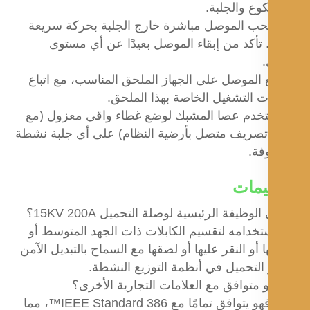
كوع والجلبة.
سحب الموصل مباشرة خارج الجلبة بحركة سريعة
. تأكد من إبقاء الموصل بعيدًا عن أي مستوى
ع الموصل على الجهاز الملحق المناسب، مع اتباع
ت التشغيل الخاصة بهذا الملحق.
ستخدم عصا المشبك لوضع غطاء واقي معزول (مع
صريف متصل بأرضية النظام) على أي جلبة نشطة
ة.
ليمات
لوظيفة الرئيسية لوصلة التحميل 15KV 200A؟
تخدامه لتقسيم الكابلات ذات الجهد المتوسط ​​أو
ا أو النقر عليها أو لصقها مع السماح بالتبديل الآمن
التحميل في أنظمة التوزيع النشطة.
متوافق مع العلامات التجارية الأخرى؟
نعم، فهو يتوافق تمامًا مع IEEE Standard 386™، مما