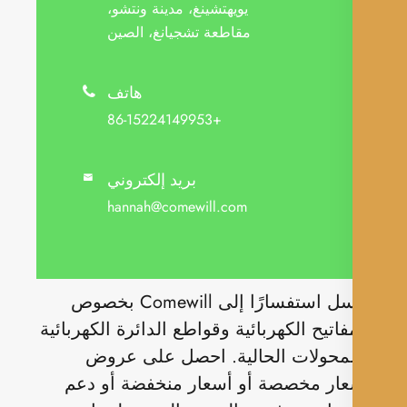
يويهتشينغ، مدينة ونتشو،
مقاطعة تشجيانغ، الصين
هاتف

+86-15224149953
بريد إلكتروني

hannah@comewill.com
أرسل استفسارًا إلى Comewill بخصوص
فاتيح الكهربائية وقواطع الدائرة الكهربائية
محولات الحالية. احصل على عروض
ار مخصصة أو أسعار منخفضة أو دعم