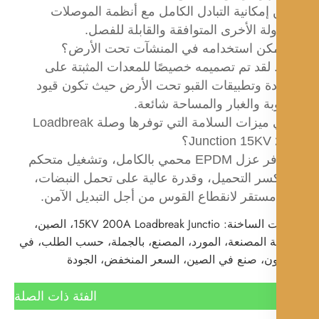
مكانية التبادل الكامل مع أنظمة الموصلات
لة الأخرى المتوافقة والقابلة للفصل.
كن استخدامه في المنشآت تحت الأرض؟
 لقد تم تصميمه خصيصًا للمعدات المثبتة على
دة وتطبيقات القبو تحت الأرض حيث تكون قيود
ة والغبار والمساحة شائعة.
ما هي ميزات السلامة التي توفرها وصلة Loadbreak
Junction 15KV؟
إنه يوفر عزل EPDM محمي بالكامل، وتشغيل متحكم
كسر التحميل، وقدرة عالية على تحمل النبضات،
مستقر لانقطاع القوس من أجل التبديل الآمن.
الكلمات الساخنة: 15KV 200A Loadbreak Junctio، الصين،
 المصنعة، المورد، المصنع، بالجملة، حسب الطلب، في
ن، صنع في الصين، السعر المنخفض، الجودة
الفئة ذات الصلة