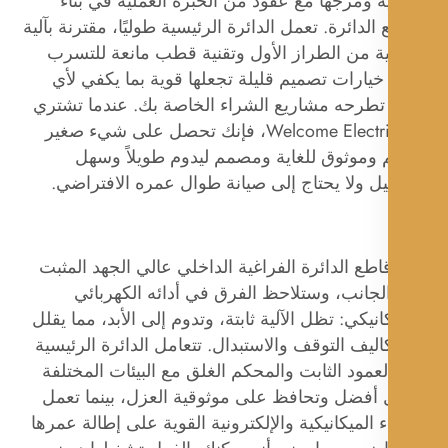
ية ومزجها مع عقود من الخبرة العملية في بناء
الدائرة. تعمل الدائرة الرئيسية طوليًا، مقترنة بآلية
ية من الطراز الأول وتقنية قطب مانعة للتسرب
- خيارات تصميم قليلة تجعلها قوية بما يكفي لأي
طرحه مشاريع الشراء الخاصة بك. عندما تشتري
من Welcome Electric، فإنك تحصل على شيء صغير
 وموثوق للغاية ومصمم ليدوم طويلاً وسهل
ل ولا يحتاج إلى صيانة طوال عمره الافتراضي.
اطع الدائرة الفراغية الداخلي عالي الجهد المثبت
لجانب، وستلاحظ الفرق في أدائه الكهربائي
انيكي: تظل الآلية ثابتة، وتدوم إلى الأبد، مما يقلل
ليف التوقف والاستبدال. تتعامل الدائرة الرئيسية
عمود الثابت والمحكم الغلق مع البيئات المختلفة
أفضل وتحافظ على موثوقية العزل، بينما تعمل
ء الميكانيكية والإلكترونية القوية على إطالة عمرها