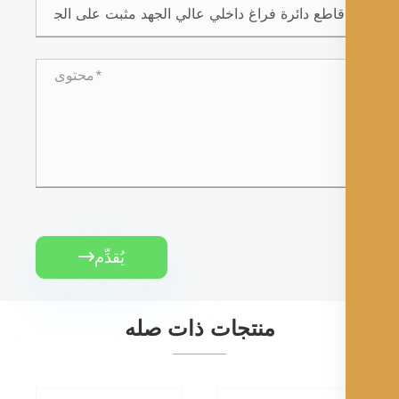
يُقدِّم

منتجات ذات صله