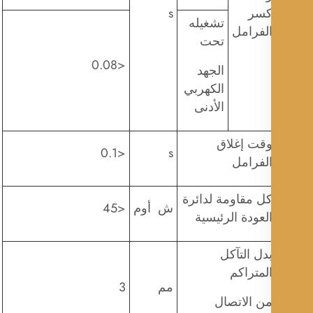
سر
s
تشغيله
لفرامل
تحت
<0.08
الجهد
الكهربي
الأدنى
قت إغلاق
<0.1
s
لفرامل
ل مقاومة لدائرة
ش أوم
<45
لعودة الرئيسية
دل التآكل
لمتراكم
مم
3
ن الاتصال