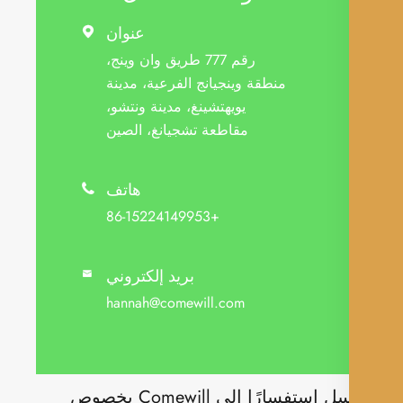
عنوان

رقم 777 طريق وان وينج،
منطقة وينجيانج الفرعية، مدينة
يويهتشينغ، مدينة ونتشو،
مقاطعة تشجيانغ، الصين
هاتف

+86-15224149953
بريد إلكتروني

hannah@comewill.com
أرسل استفسارًا إلى Comewill بخصوص