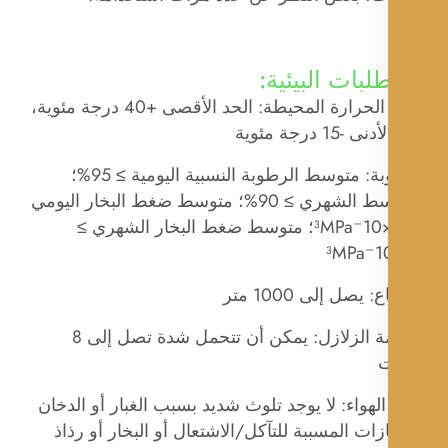
لبات البيئية:
درجة الحرارة المحيطة: الحد الأقصى +40 درجة مئوية،
-15 درجة مئوية
الرطوبة: متوسط ​​الرطوبة النسبية اليومية ≥ 95%؛
المتوسط ​​الشهري ≥ 90%؛ متوسط ​​ضغط البخار اليومي
≥ 22×10⁻³MPa؛ متوسط ​​ضغط البخار الشهري ≥
: يصل إلى 1000 متر
مقاومة الزلازل: يمكن أن تتحمل شدة تصل إلى 8
ت
لهواء: لا يوجد تلوث شديد بسبب الغبار أو الدخان
ازات المسببة للتآكل/الاشتعال أو البخار أو رذاذ