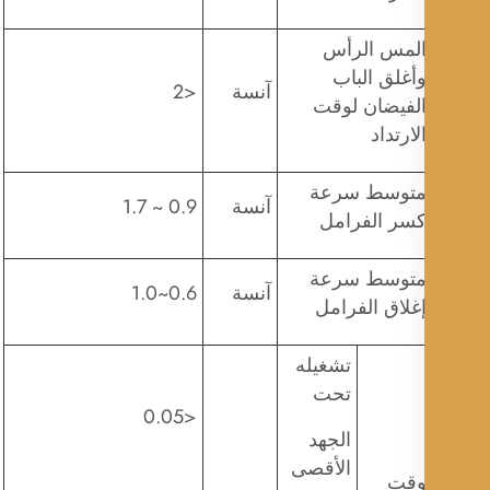
لمس الرأس
أغلق الباب
آنسة
<2
لفيضان لوقت
لارتداد
توسط ​​سرعة
آنسة
0.9 ~ 1.7
سر الفرامل
توسط ​​سرعة
آنسة
0.6~1.0
غلاق الفرامل
تشغيله
تحت
<0.05
الجهد
الأقصى
قت