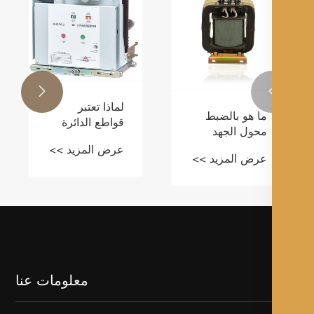
ما هي
الزحف
تعتبر
عرض ا
الكهرب
بالغ ا

لماذا تعتبر
ما هو بالضبط
قواطع الدائرة
محول الجهد
الكهربائية الخيار
ولماذا هو مهم
عرض المزيد >>
الأذكى لتوزيع
عرض المزيد >>
لأنظمة الطاقة
الطاقة الحديثة؟
الحديثة
معلومات عنا