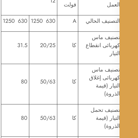
12
لعمل
فولت
لتصنيف الحالي
A
630 1250
630 1250
صنيف ماس
هربائى انقطاع
كا
20/25
31.5
لتيار
صنيف ماس
هربائى إغلاق
كا
50/63
80
لتيار (قيمة
لذروة)
صنيف تحمل
لتيار (قيمة
كا
50/63
80
لذروة)