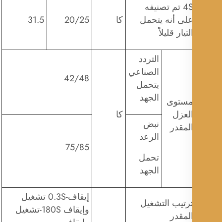
4S تم تصنيفه
لى أنه يتحمل
كا
20/25
31.5
لتيار قليلاً
التردد
الصناعي
42/48
يتحمل
الجهد
ستوى
لعزل
كا
نبض
لمقدر
الرعد
75/85
تحمل
الجهد
إيقاف-0.3S تشغيل
رتيب التشغيل
وإيقاف 180S-تشغيل
لمقدر